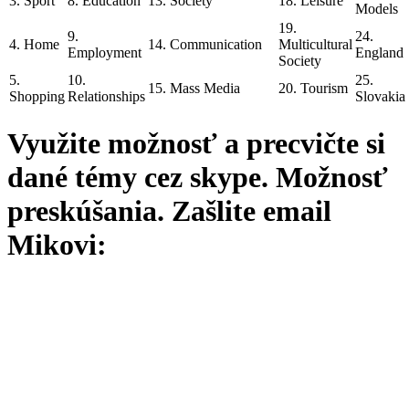
3. Sport
8. Education
13. Society
18. Leisure
Models
19.
9.
24.
4. Home
14. Communication
Multicultural
Employment
England
Society
5.
10.
25.
15. Mass Media
20. Tourism
Shopping
Relationships
Slovakia
Využite možnosť a precvičte si
dané témy cez skype. Možnosť
preskúšania. Zašlite email
Mikovi: