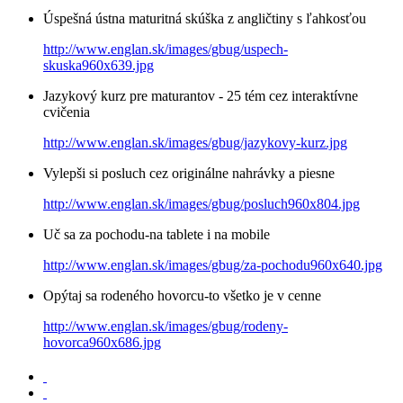
Úspešná ústna maturitná skúška z angličtiny s ľahkosťou
http://www.englan.sk/images/gbug/uspech-
skuska960x639.jpg
Jazykový kurz pre maturantov - 25 tém cez interaktívne
cvičenia
http://www.englan.sk/images/gbug/jazykovy-kurz.jpg
Vylepši si posluch cez originálne nahrávky a piesne
http://www.englan.sk/images/gbug/posluch960x804.jpg
Uč sa za pochodu-na tablete i na mobile
http://www.englan.sk/images/gbug/za-pochodu960x640.jpg
Opýtaj sa rodeného hovorcu-to všetko je v cenne
http://www.englan.sk/images/gbug/rodeny-
hovorca960x686.jpg