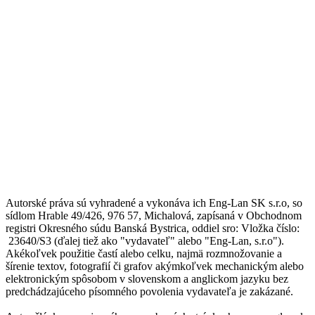
Autorské práva sú vyhradené a vykonáva ich Eng-Lan SK s.r.o, so
sídlom Hrable 49/426, 976 57, Michalová, zapísaná v Obchodnom
registri Okresného súdu Banská Bystrica, oddiel sro: Vložka číslo:
23640/S3 (ďalej tiež ako "vydavateľ" alebo "Eng-Lan, s.r.o").
Akékoľvek použitie častí alebo celku, najmä rozmnožovanie a
šírenie textov, fotografií či grafov akýmkoľvek mechanickým alebo
elektronickým spôsobom v slovenskom a anglickom jazyku bez
predchádzajúceho písomného povolenia vydavateľa je zakázané.