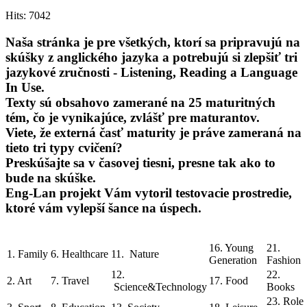
Hits: 7042
Naša stránka je pre všetkých, ktorí sa pripravujú na
skúšky z anglického jazyka a potrebujú si zlepšiť tri
jazykové zručnosti - Listening, Reading a Language
In Use.
Texty sú obsahovo zamerané na 25 maturitných
tém, čo je vynikajúce, zvlášť pre maturantov.
Viete, že externá časť maturity je práve zameraná na
tieto tri typy cvičení?
Preskúšajte sa v časovej tiesni, presne tak ako to
bude na skúške.
Eng-Lan projekt Vám vytoril testovacie prostredie,
ktoré vám vylepší šance na úspech.
16. Young
21.
1. Family
6. Healthcare
11. Nature
Generation
Fashion
12.
22.
2. Art
7. Travel
17. Food
Science&Technology
Books
23. Role