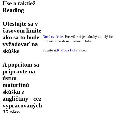
Use
a taktiež
Reading
Otestujte sa v
časovom limite
ako sa to bude
Nové cvičenie:
Precvičte si jenoduchý minulý čas
tom ako sme šli na Kráľovu Hoľu
vyžadovať na
skúške
Pozrite si:
Kráľova Hoľa
Video
A popritom sa
pripravte na
ústnu
maturitnú
skúšku
z
angličtiny - cez
vypracovaných
25 tém