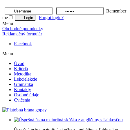
Remember
me
Forgot login?
Menu
Obchodné podmienky
Reklamačný formulár
Facebook
Menu
Úvod
Kritériá
Metodika
Lekcie
lekcie
Gramatika
Kontakty
Osobné údaje
Cvičenia
Úspešná ústna maturitná skúška z angličtiny s ľahkosťou